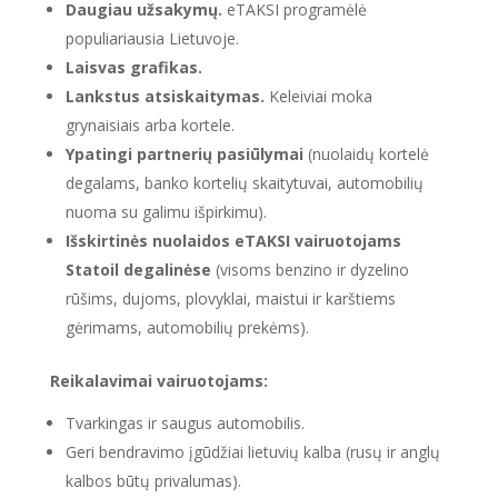
Daugiau užsakymų.
eTAKSI programėlė
populiariausia Lietuvoje.
Laisvas grafikas.
Lankstus atsiskaitymas.
Keleiviai moka
grynaisiais arba kortele.
Ypatingi partnerių pasiūlymai
(nuolaidų kortelė
degalams, banko kortelių skaitytuvai, automobilių
nuoma su galimu išpirkimu).
Išskirtinės nuolaidos eTAKSI vairuotojams
Statoil degalinėse
(visoms benzino ir dyzelino
rūšims, dujoms, plovyklai, maistui ir karštiems
gėrimams, automobilių prekėms).
Reikalavimai vairuotojams:
Tvarkingas ir saugus automobilis.
Geri bendravimo įgūdžiai lietuvių kalba (rusų ir anglų
kalbos būtų privalumas).