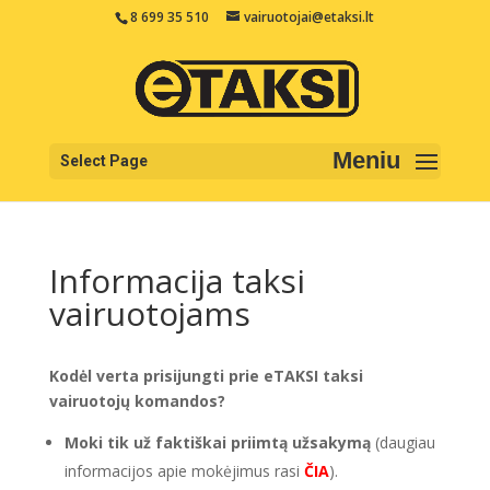
8 699 35 510
vairuotojai@etaksi.lt
Select Page
Informacija taksi
vairuotojams
Kodėl verta prisijungti prie eTAKSI taksi
vairuotojų komandos?
Moki tik už faktiškai priimtą užsakymą
(daugiau
informacijos apie mokėjimus rasi
ČIA
).